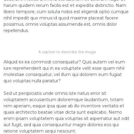
harum quidem rerum facilis est et expedita distinctio. Nam
libero tempore, cum soluta nobis est eligendi optio cumque
nihil impedit quo minus id quod maxime placeat facere
possimus, omnis voluptas assumenda est, omnis dolor
repellendus.
A caption to describe the image
Aliquid ex ea commodi consequatur? Quis autem vel eum
iure reprehenderit qui in ea voluptate velit esse quam nihil
molestiae consequatur, vel illum qui dolorem eum fugiat
quo voluptas nulla pariatur?
Sed ut perspiciatis unde omnis iste natus error sit
voluptatem accusantium doloremque laudantium, totam
rem aperiam, eaque ipsa quae ab illo inventore veritatis et
quasi architecto beatae vitae dicta sunt explicabo. Nemo
enim ipsam voluptatem quia voluptas sit aspernatur aut odit
aut fugit, sed quia consequuntur magni dolores eos qui
ratione voluptatem sequi nesciunt.