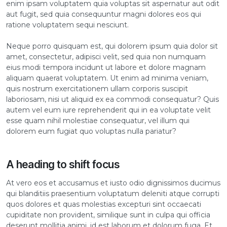
enim ipsam voluptatem quia voluptas sit aspernatur aut odit
aut fugit, sed quia consequuntur magni dolores eos qui
ratione voluptatem sequi nesciunt.
Neque porro quisquam est, qui dolorem ipsum quia dolor sit
amet, consectetur, adipisci velit, sed quia non numquam
eius modi tempora incidunt ut labore et dolore magnam
aliquam quaerat voluptatem. Ut enim ad minima veniam,
quis nostrum exercitationem ullam corporis suscipit
laboriosam, nisi ut aliquid ex ea commodi consequatur? Quis
autem vel eum iure reprehenderit qui in ea voluptate velit
esse quam nihil molestiae consequatur, vel illum qui
dolorem eum fugiat quo voluptas nulla pariatur?
A heading to shift focus
At vero eos et accusamus et iusto odio dignissimos ducimus
qui blanditiis praesentium voluptatum deleniti atque corrupti
quos dolores et quas molestias excepturi sint occaecati
cupiditate non provident, similique sunt in culpa qui officia
deserunt mollitia animi, id est laborum et dolorum fuga. Et